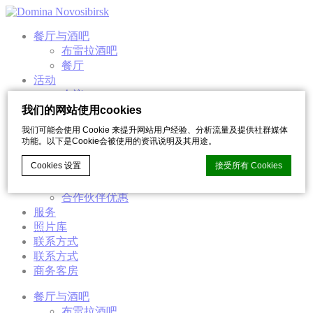
餐厅与酒吧
布雷拉酒吧
餐厅
活动
会议
宴会
我们的网站使用cookies
拍摄婚纱照
我们可能会使用 Cookie 来提升网站用户经验、分析流量及提供社群媒体
婚礼
功能。以下是Cookie会被使用的资讯说明及其用途。
会议厅
Cookies 设置
接受所有 Cookies
合作伙伴优惠
促销活动
合作伙伴优惠
服务
d-edge Macaron CMP的Cookie声明。最后更新：2023-03-22。
照片库
什么是cookie？
联系方式
联系方式
Cookie 是網站用來增強用戶體驗的少量文本信息。 接受所有
cookie 或選擇您要允許的類別
商务客房
Cookie政策
餐厅与酒吧
布雷拉酒吧