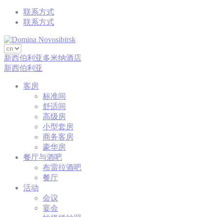
_deCountryResp
Cookie
and consent
话
Consent
联系方式
Identifier.
联系方式
Remember user's
D-edge
consent on Cookies
会
_deCookiesConsent
Cookie
and consent
话
Consent
Identifier.
新西伯利亚多米纳酒店
Remember user's
新西伯利亚
D-edge
consent on Cookies
会
_deCookiesConsentDeleteKey
Cookie
and consent
话
Consent
客房
Identifier.
标准间
Remember user's
舒适间
D-edge
consent on Cookies
会
_deCookiesConsentID
Cookie
高级房
and consent
话
Consent
小型套房
Identifier.
商务客房
豪华房
餐厅与酒吧
统计类
布雷拉酒吧
餐厅
此类Cookie用于收集有关导航路径的用户信息，最终目标是
活动
以汇总的方式分析统计信息，以改进网站
会议
持
宴会
续