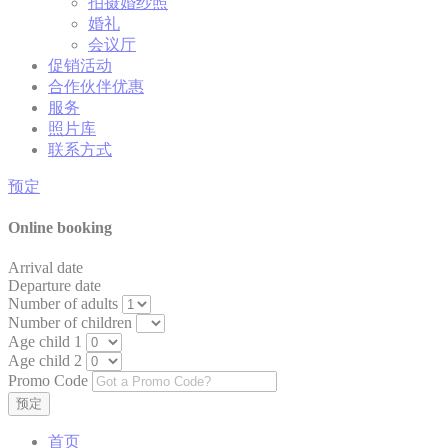
名称
提供者
目的
拍摄婚纱照
时
婚礼
间
会议厅
Generally used to
促销活动
track visitors across
2
合作伙伴优惠
PMC
TripAdvisor
websites to build a
年
search and browser
服务
history profile
照片库
联系方式
Google Analytics
allows user tracking
Google
to enhance the
2
预定
_ga
Analytics
website
年
performance and
Online booking
experience
Generally used to
Arrival date
track visitors across
会
Departure date
TASession
TripAdvisor
websites to build a
话
Number of adults
search and browser
Number of children
history profile
Age child 1
Generally used to
Age child 2
track visitors across
14
Promo Code
TAUD
TripAdvisor
websites to build a
天
search and browser
history profile
首页
Generally used to