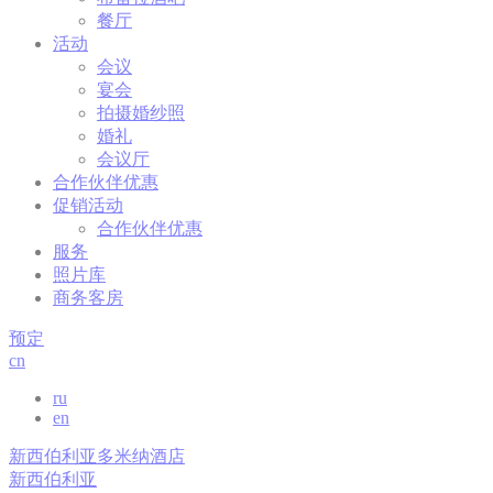
餐厅
必要类
活动
会议
必要类cookie使网站正常运行，实现专用区域登录或网站导
宴会
航等基本功能
拍摄婚纱照
没有这种类型的cookie。
婚礼
会议厅
合作伙伴优惠
偏好类
促销活动
合作伙伴优惠
偏好类cookie允许保存用户的偏好用于下次访问。例如可以
服务
保留用户语言。
照片库
商务客房
持
续
名称
提供者
目的
时
预定
间
cn
Remember user's
D-edge
ru
consent on Cookies
会
fb_cookie_law_consent
Cookie
en
and consent
话
Consent
Identifier.
新西伯利亚多米纳酒店
Remember user's
新西伯利亚
D-edge
consent on Cookies
会