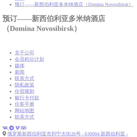
预订——新西伯利亚多米纳酒店（Domina Novosibirsk）
track visitors across
14
TATravelInfo
TripAdvisor
websites to build a
天
search and browser
预订——新西伯利亚多米纳酒店
history profile
（Domina Novosibirsk）
Google Analytics
allows user tracking
24
Google
to enhance the
_gid
小
Analytics
website
时
performance and
关于公司
experience
会员积分计划
Generally used to
媒体
track visitors across
2
TAUnique
TripAdvisor
websites to build a
新闻
年
search and browser
联系方式
history profile
隐私政策
Generally used to
住宿规则
track visitors across
6
银行卡付款
TASSK
TripAdvisor
websites to build a
个
住客手册
search and browser
月
history profile
网站地图
联系方式
Google Analytics
allows user tracking
24
Google
to enhance the
_gid
小
俄罗斯新西伯利亚市列宁大街26号 - 630004 新西伯利亚 -
Analytics
website
时