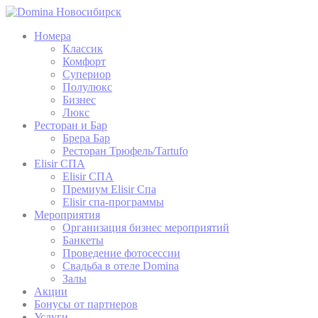
Номера
Классик
Комфорт
Супериор
Полулюкс
Бизнес
Люкс
Ресторан и Бар
Брера Бар
Ресторан Трюфель/Tartufo
Elisir СПА
Elisir СПА
Премиум Elisir Спа
Elisir спа-программы
Мероприятия
Организация бизнес мероприятий
Банкеты
Проведение фотоcессии
Свадьба в отеле Domina
Залы
Акции
Бонусы от партнеров
Услуги