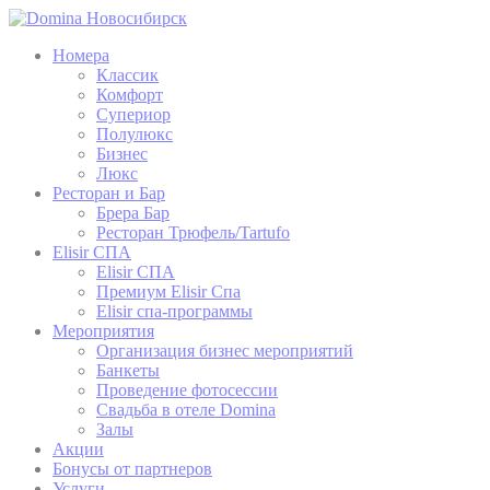
Номера
Классик
Комфорт
Супериор
Полулюкс
Бизнес
Люкс
Ресторан и Бар
Брера Бар
Ресторан Трюфель/Tartufo
Elisir СПА
Elisir СПА
Премиум Elisir Спа
Elisir спа-программы
Мероприятия
Организация бизнес мероприятий
Банкеты
Проведение фотоcессии
Свадьба в отеле Domina
Залы
Акции
Бонусы от партнеров
Услуги