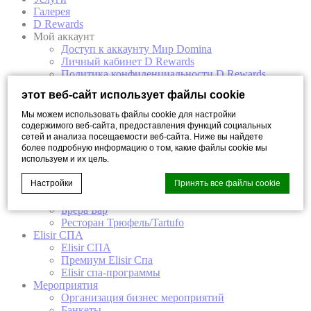
Галерея
D Rewards
Мой аккаунт
Доступ к аккаунту Мир Domina
Личный кабинет D Rewards
Политика конфиденциальности D Rewards
Условия и положения D Rewards
этот веб-сайт использует файлы cookie
Номера
Мы можем использовать файлы cookie для настройки
Классик
содержимого веб-сайта, предоставления функций социальных
Комфорт
сетей и анализа посещаемости веб-сайта. Ниже вы найдете
Супериор
более подробную информацию о том, какие файлы cookie мы
Полулюкс
используем и их цель.
Бизнес
Настройки
Принять все файлы cookie
Люкс
Ресторан и Бар
Брера Бар
Ресторан Трюфель/Tartufo
Elisir СПА
Cookie Declaration by
d-edge Macaron CMP
. Last update: 2023-03-
Elisir СПА
22.
Премиум Elisir Спа
Что такое куки?
Elisir спа-программы
Мероприятия
Файлы cookie - это небольшие фрагменты текстовой
Организация бизнес мероприятий
информации, которые используются веб-сайтом для
улучшения взаимодействия с пользователем. Примите
Банкеты