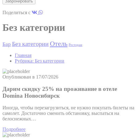
track visitors across
TASSK
TripAdvisor
websites to build a
6 меся
Поделиться с
search and browser
history profile
Без категории
Google Analytics
allows user tracking
Google
to enhance the
_gid
24 час
Отель
Без категории
Бар
Analytics
website
Ресторан
performance and
experience
Главная
Рубрика:
Без категории
Generally used to
track visitors across
SRT
TripAdvisor
websites to build a
23 мин
Опубликован в
17/07/2026
search and browser
history profile
Дарим скидку 25% на проживание в отеле
Google Analytics
Domina Новосибирск
allows user tracking
Google
to enhance the
_ga
2 лет
Analytics
website
Иногда, чтобы перезагрузиться, не нужно покупать билеты на
performance and
самолет. Достаточно сменить обстановку, выспаться на
experience
белоснежных…
Generally used to
Подробнее
track visitors across
SRT
TripAdvisor
websites to build a
24 мин