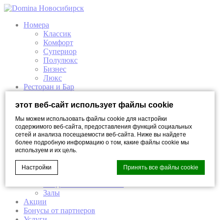
Номера
Классик
Комфорт
Супериор
Полулюкс
Бизнес
Люкс
Ресторан и Бар
Брера Бар
Ресторан Трюфель/Tartufo
этот веб-сайт использует файлы cookie
Elisir СПА
Мы можем использовать файлы cookie для настройки
Elisir СПА
содержимого веб-сайта, предоставления функций социальных
Премиум Elisir Спа
сетей и анализа посещаемости веб-сайта. Ниже вы найдете
Elisir спа-программы
более подробную информацию о том, какие файлы cookie мы
Мероприятия
используем и их цель.
Организация бизнес мероприятий
Банкеты
Настройки
Принять все файлы cookie
Проведение фотоcессии
Свадьба в отеле Domina
Залы
Акции
Cookie Declaration by
d-edge Macaron CMP
. Last update: 2023-03-
Бонусы от партнеров
22.
Услуги