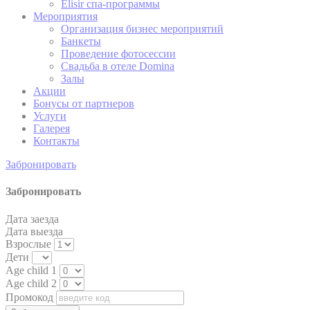
Elisir спа-программы
search and browser
Мероприятия
history profile
Организация бизнес мероприятий
Generally used to
Банкеты
track visitors across
Проведение фотоcессии
TAUD
TripAdvisor
websites to build a
14 дне
Свадьба в отеле Domina
search and browser
Залы
history profile
Акции
Бонусы от партнеров
Generally used to
track visitors across
Услуги
TATravelInfo
TripAdvisor
websites to build a
14 дне
Галерея
search and browser
Контакты
history profile
Забронировать
Google Analytics
allows user tracking
Забронировать
Google
to enhance the
_gid
24 час
Analytics
website
performance and
Дата заезда
experience
Дата выезда
Взрослые
Generally used to
Дети
track visitors across
TAUnique
TripAdvisor
websites to build a
2 лет
Age child 1
search and browser
Age child 2
history profile
Промокод
Generally used to