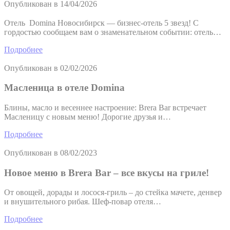
Опубликован в
14/04/2026
search and browser
history profile
Отель Domina Новосибирск — бизнес-отель 5 звезд! С
Generally used to
гордостью сообщаем вам о знаменательном событии: отель…
track visitors across
PMC
TripAdvisor
websites to build a
2 лет
Подробнее
search and browser
history profile
Опубликован в
02/02/2026
Generally used to
track visitors across
Масленица в отеле Domina
TASSK
TripAdvisor
websites to build a
6 меся
search and browser
Блины, масло и весеннее настроение: Brera Bar встречает
history profile
Масленицу с новым меню! Дорогие друзья и…
Google Analytics
allows user tracking
Подробнее
Google
to enhance the
_gat_TLAnalyticsNaN
сеанс
Analytics
website
Опубликован в
08/02/2023
performance and
experience
Новое меню в Brera Bar – все вкусы на гриле!
Generally used to
track visitors across
От овощей, дорады и лосося-гриль – до стейка мачете, денвер
TACds
TripAdvisor
websites to build a
60 дне
и внушительного рибая. Шеф-повар отеля…
search and browser
history profile
Подробнее
Used for viewing