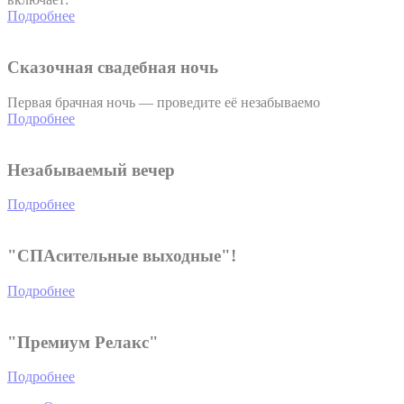
Подробнее
Used for viewing
embedding content
such as widgets. It
TADCID
TripAdvisor
10 лет
is also used for
Сказочная свадебная ночь
user tracking
across websites
Первая брачная ночь — проведите её незабываемо
Used for viewing
Подробнее
embedding content
such as widgets. It
TADCID
TripAdvisor
10 лет
is also used for
Незабываемый вечер
user tracking
across websites
Подробнее
"СПАсительные выходные"!
Маркетинг и реклама
Подробнее
Маркетинговые файлы cookie будут использоваться в
основном третьими сторонами для создания профиля
пользователя, чтобы отслеживать его поведение и
привычки в Интернете в маркетинговых целях.
"Премиум Релакс"
Имя
Провайдер
Цель
продолжительно
Подробнее
This cookie is