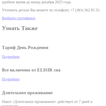
удобное время до конца декабря 2025 года.
SRT
TripAdvisor
websites to build a
24 мин
search and browser
Уточнить детали Вы можете по телефону +7 (383) 362 85 55.
history profile
Выбрать сертификат
Generally used to
track visitors across
PMC
TripAdvisor
websites to build a
2 лет
Узнать Также
search and browser
history profile
Generally used to
track visitors across
Тариф День Рождения
TASSK
TripAdvisor
websites to build a
6 меся
search and browser
history profile
Подробнее
Google Analytics
allows user tracking
Все включено от ELISIR спа
Google
to enhance the
_gat_TLAnalyticsNaN
сеанс
Analytics
website
performance and
Подробнее
experience
Generally used to
Длительное проживание
track visitors across
TACds
TripAdvisor
websites to build a
60 дне
search and browser
Пакет «Длительное проживание» действует от 7 дней и
history profile
включает: