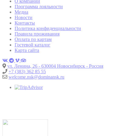
О компании
generally used by
TART
TripAdvisor
TripAdvisor for
5 дней
Программа лояльности
Advertising
Медиа
purposes
Новости
Контакты
This cookie is
Политика конфиденциальности
generally used by
Правила проживания
__vt
TripAdvisor
TripAdvisor for
54 минут
Оплата по картам
Advertising
purposes
Гостевой каталог
Карта сайта
This cookie is
generally used by
TART
TripAdvisor
TripAdvisor for
5 дней
ул. Ленина, 26 - 630004 Новосибирск - Россия
Advertising
+7 (383) 362 85 55
purposes
welcome.nsk@dominansk.ru
This cookie is
generally used by
ServerPool
TripAdvisor
TripAdvisor for
сеанс
Advertising
purposes
Пользовательские данные рекламы
Дать согласие на отправку пользовательских данных,