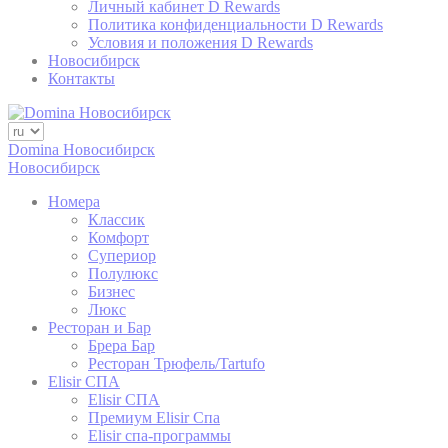
Identifier.
Личный кабинет D Rewards
Политика конфиденциальности D Rewards
Условия и положения D Rewards
Новосибирск
статистика
Контакты
Такие файлы cookie используются для сбора
информации пользователей о пути навигации с
конечной целью для агрегированного анализа
Domina Новосибирск
статистики для улучшения веб-сайта.
Новосибирск
Имя
Провайдер
Цель
продо
Номера
Классик
Generally used to
Комфорт
track visitors across
Супериор
PMC
TripAdvisor
websites to build a
2 лет
Полулюкс
search and browser
Бизнес
history profile
Люкс
Google Analytics
Ресторан и Бар
allows user tracking
Брера Бар
Google
to enhance the
_ga
2 лет
Ресторан Трюфель/Tartufo
Analytics
website
Elisir СПА
performance and
Elisir СПА
experience
Премиум Elisir Спа
Generally used to
Elisir спа-программы
track visitors across