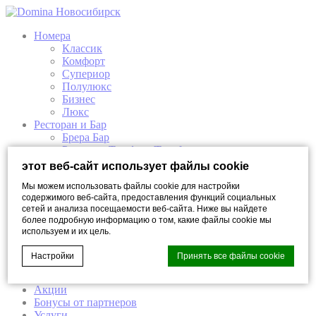
Номера
Классик
Комфорт
Супериор
Полулюкс
Бизнес
Люкс
Ресторан и Бар
Брера Бар
Ресторан Трюфель/Tartufo
Elisir СПА
этот веб-сайт использует файлы cookie
Elisir СПА
Мы можем использовать файлы cookie для настройки
Премиум Elisir Спа
содержимого веб-сайта, предоставления функций социальных
Elisir спа-программы
сетей и анализа посещаемости веб-сайта. Ниже вы найдете
Мероприятия
более подробную информацию о том, какие файлы cookie мы
Организация бизнес мероприятий
используем и их цель.
Банкеты
Проведение фотоcессии
Настройки
Принять все файлы cookie
Свадьба в отеле Domina
Залы
Акции
Бонусы от партнеров
Cookie Declaration by
d-edge Macaron CMP
. Last update: 2023-03-
Услуги