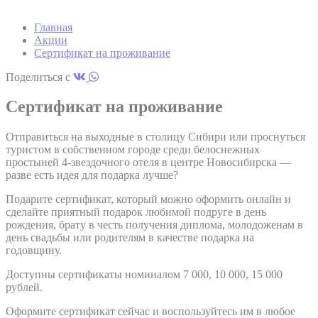
Generally used to
Главная
track visitors across
TASSK
TripAdvisor
websites to build a
6 меся
Акции
search and browser
Сертификат на проживание
history profile
Поделиться с
Google Analytics
allows user tracking
Сертификат на проживание
Google
to enhance the
_gid
24 час
Analytics
website
performance and
Отправиться на выходные в столицу Сибири или проснуться
experience
туристом в собственном городе среди белоснежных
Generally used to
простыней 4-звездочного отеля в центре Новосибирска —
track visitors across
разве есть идея для подарка лучше?
SRT
TripAdvisor
websites to build a
23 мин
search and browser
Подарите сертификат, который можно оформить онлайн и
history profile
сделайте приятный подарок любимой подруге в день
рождения, брату в честь получения диплома, молодоженам в
Google Analytics
день свадьбы или родителям в качестве подарка на
allows user tracking
годовщину.
Google
to enhance the
_ga
2 лет
Analytics
website
performance and
Доступны сертификаты номиналом 7 000, 10 000, 15 000
experience
рублей.
Generally used to
Оформите сертификат сейчас и воспользуйтесь им в любое
track visitors across