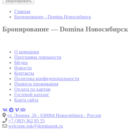
search and browser
history profile
Главная
Бронирование - Domina Новосибирск
Google Analytics
allows user tracking
Google
to enhance the
Бронирование — Domina Новосибирск
_gid
24 час
Analytics
website
performance and
experience
Generally used to
О компании
track visitors across
Программа лояльности
SRT
TripAdvisor
websites to build a
23 мин
Медиа
search and browser
Новости
history profile
Контакты
Google Analytics
Политика конфиденциальности
allows user tracking
Правила проживания
Google
to enhance the
Оплата по картам
_ga
2 лет
Analytics
website
Гостевой каталог
performance and
Карта сайта
experience
Generally used to
track visitors across
ул. Ленина, 26 - 630004 Новосибирск - Россия
SRT
TripAdvisor
websites to build a
24 мин
+7 (383) 362 85 55
search and browser
welcome.nsk@dominansk.ru
history profile