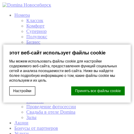
Номера
Классик
Комфорт
Супериор
Полулюкс
Бизнес
Люкс
Ресторан и Бар
этот веб-сайт использует файлы cookie
Брера Бар
Мы можем использовать файлы cookie для настройки
Ресторан Трюфель/Tartufo
содержимого веб-сайта, предоставления функций социальных
Elisir СПА
сетей и анализа посещаемости веб-сайта. Ниже вы найдете
Elisir СПА
более подробную информацию о том, какие файлы cookie мы
Премиум Elisir Спа
используем и их цель.
Elisir спа-программы
Мероприятия
Настройки
Принять все файлы cookie
Организация бизнес мероприятий
Банкеты
Проведение фотоcессии
Свадьба в отеле Domina
Cookie Declaration by
d-edge Macaron CMP
. Last update: 2023-03-
Залы
22.
Акции
Что такое куки?
Бонусы от партнеров
Услуги