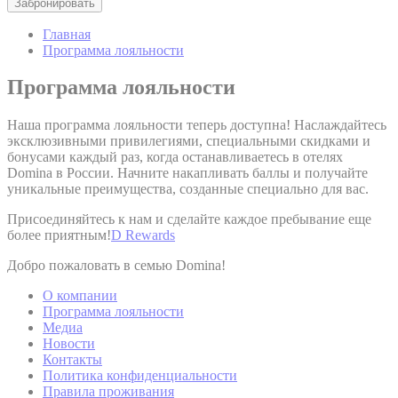
TASSK
TripAdvisor
websites to build a
6 меся
search and browser
history profile
Главная
Программа лояльности
Google Analytics
allows user tracking
Программа лояльности
Google
to enhance the
_gid
24 час
Analytics
website
performance and
Наша программа лояльности теперь доступна! Наслаждайтесь
experience
эксклюзивными привилегиями, специальными скидками и
Generally used to
бонусами каждый раз, когда останавливаетесь в отелях
track visitors across
Domina в России. Начните накапливать баллы и получайте
SRT
TripAdvisor
websites to build a
23 мин
уникальные преимущества, созданные специально для вас.
search and browser
history profile
Присоединяйтесь к нам и сделайте каждое пребывание еще
более приятным!
D Rewards
Google Analytics
allows user tracking
Добро пожаловать в семью Domina!
Google
to enhance the
_ga
2 лет
Analytics
website
О компании
performance and
experience
Программа лояльности
Медиа
Generally used to
Новости
track visitors across
Контакты
SRT
TripAdvisor
websites to build a
24 мин
Политика конфиденциальности
search and browser
Правила проживания
history profile