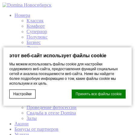
Номера
Классик
Комфорт
Супериор
Полулюкс
Бизнес
Люкс
Ресторан и Бар
этот веб-сайт использует файлы cookie
Брера Бар
Ресторан Трюфель/Tartufo
Мы можем использовать файлы cookie для настройки
Elisir СПА
содержимого веб-сайта, предоставления функций социальных
сетей и анализа посещаемости веб-сайта. Ниже вы найдете
Elisir СПА
более подробную информацию о том, какие файлы cookie мы
Премиум Elisir Спа
используем и их цель.
Elisir спа-программы
Мероприятия
Настройки
Принять все файлы cookie
Организация бизнес мероприятий
Банкеты
Проведение фотоcессии
Свадьба в отеле Domina
Залы
Cookie Declaration by
d-edge Macaron CMP
. Last update: 2023-03-
22.
Акции
Бонусы от партнеров
Что такое куки?
Услуги